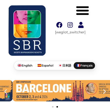
[weglot_switcher]
English
Español
日本語
Français