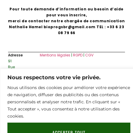
Pour toute demande d’information ou besoin d’aide
pour vous inscrire,
merci de contacter notre chargée de communication
Nathalie Hamel bioprogsbr@gmail.com TEL : +33 6 23
08 79 66
Adresse
Mentions légales
|
RGPD
|
CGV
91
Rue
du
Nous respectons votre vie privée.
Faubourg
Saint-
Nous utilisons des cookies pour améliorer votre expérience
Honoré,
de navigation, diffuser des publicités ou des contenus
75008
personnalisés et analyser notre trafic. En cliquant sur «
Paris
Tout accepter », vous consentez à notre utilisation des
cookies.
ACCEPTER TOUT