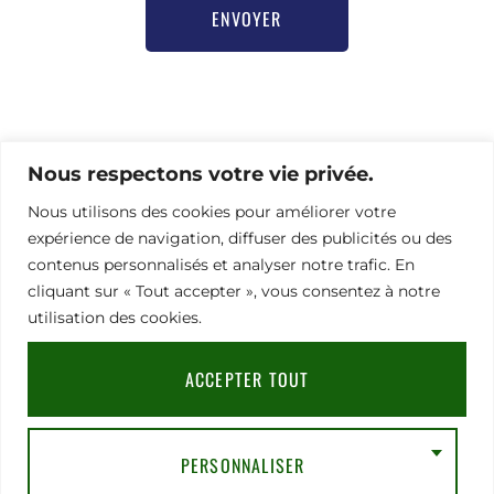
ENVOYER
Pour toute demande d’information ou besoin d’aide
Nous respectons votre vie privée.
pour vous inscrire,
merci de contacter notre chargée de communication
Nous utilisons des cookies pour améliorer votre
Nathalie Hamel bioprogsbr@gmail.com TEL : +33 6 23
expérience de navigation, diffuser des publicités ou des
08 79 66
contenus personnalisés et analyser notre trafic. En
cliquant sur « Tout accepter », vous consentez à notre
utilisation des cookies.
Adresse
Mentions légales
|
RGPD
|
CGV
91
Rue
ACCEPTER TOUT
du
Faubourg
Saint-
Honoré,
PERSONNALISER
75008