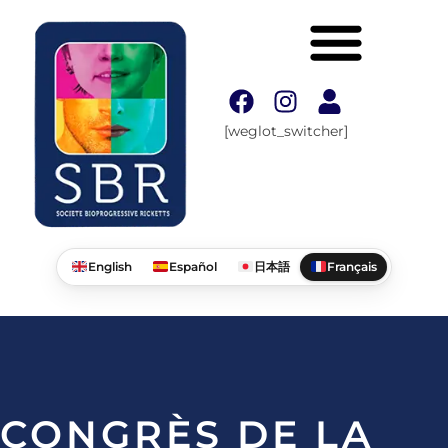
[weglot_switcher]
English
Español
日本語
Français
CONGRÈS DE LA