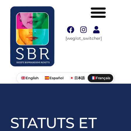
[weglot_switcher]
English
Español
日本語
Français
STATUTS ET