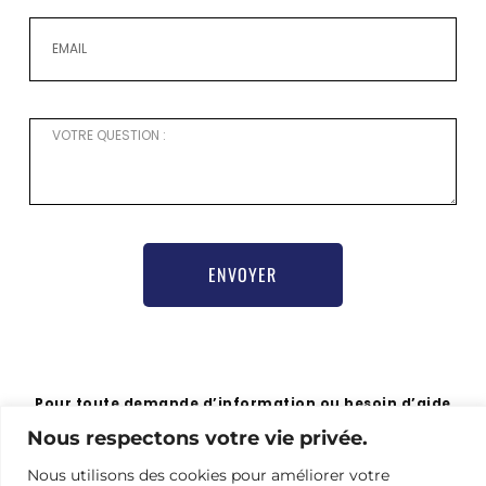
ENVOYER
Pour toute demande d’information ou besoin d’aide
pour vous inscrire,
Nous respectons votre vie privée.
merci de contacter notre chargée de communication
Nathalie Hamel bioprogsbr@gmail.com TEL : +33 6 23
Nous utilisons des cookies pour améliorer votre