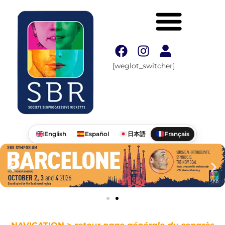
[weglot_switcher]
English
Español
日本語
Français