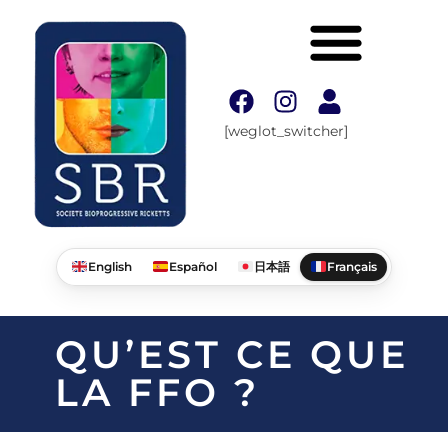
[weglot_switcher]
English
Español
日本語
Français
QU’EST CE QUE
LA FFO ?