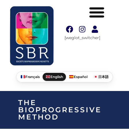
[weglot_switcher]
Français
English
Español
日本語
THE
BIOPROGRESSIVE
METHOD