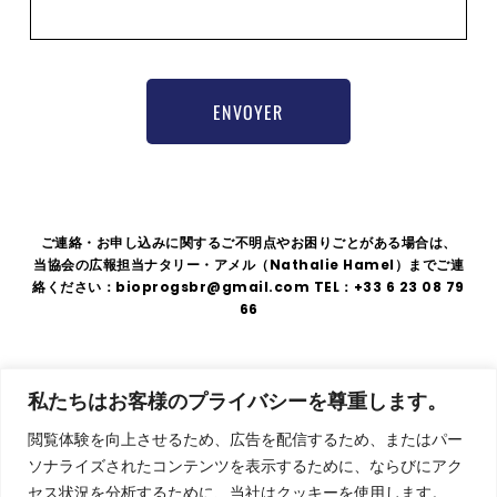
ENVOYER
ご連絡・お申し込みに関するご不明点やお困りごとがある場合は、
当協会の広報担当ナタリー・アメル（Nathalie Hamel）までご連
絡ください：bioprogsbr@gmail.com TEL：+33 6 23 08 79
66
住
法的表示
|
GDPR
|
利用規約
私たちはお客様のプライバシーを尊重します。
所
〒
閲覧体験を向上させるため、広告を配信するため、またはパー
75008
ソナライズされたコンテンツを表示するために、ならびにアク
東
セス状況を分析するために、当社はクッキーを使用します。