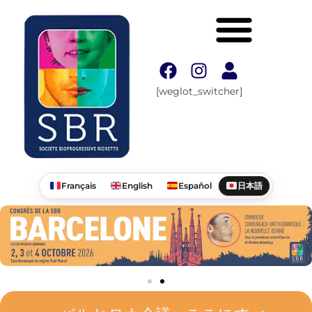
[weglot_switcher]
Français
English
Español
日本語