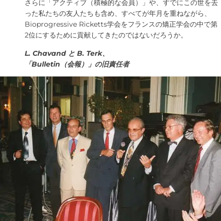
さらに「アクティブ（積極的な会員）」や、すでにこの世を去
った私たちの友人たちも含め、すべてが年月を重ねながら、
Bioprogressive Ricketts学会をフランスの矯正学会の中で第
2位にするために貢献してきたのではないだろうか。
L. Chavand と B. Terk、
「Bulletin（会報）」の旧責任者