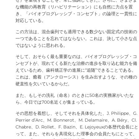
な機能の再教育（リハビリテーション）にも自然に力点を置
き、「バイオプログレッシブ・コンセプト」の論理と一貫性に
対応している。
この方法は、混合歯列でも適用できる数少ない固定式の技術の
一つであることを忘れてはならない。これは、決して小さな点
ではないように思われる。
そして、おそらく最も重要なのは、バイオプログレッシブ・コ
ンセプトが、現れてくる新たな治療の進歩を取り込む能力を備
えているため、歯科矯正学の進展に“追随”できることである。
これは、癒着（アンクローシス）を生み出すような、その種の
硬直性を欠いているからだ。
また、もしその洗礼（命名）のときに50名の実務家がいたな
ら、今日では700名近くが集まっている。
その思想を着想し、そしてそれを具体化した、J. Philippe、G.
Perrier d’Arc、M. Bonnerot、M. Delamaire、A. Béry、Cl.
Chabre、D. Rollet、F. Bazin、E. Lejoyeuxの各歴代会長にと
って、また、それらを具現化した理事会の会員たちにとって、