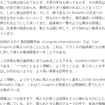
そこでは彼は知られておらず、大学の学位も持っておらず、その発言は
疑いの目で受け止められ、費用はぎりぎり補填されるにとどまってい
た。しかし彼は説得する。そして、師である Dr Ricketts の方法への
信念を分かち合いたいという、抑えがたい欲求と、矯正歯科への情熱に
押されるようにして戻ってきた。臨床家の一撃のような働きの背後に
は、伝道者の熱意がある。私たちは彼に対して、計り知れない敬意を払
うべきだ。
次回の A.D.F 第回国際学会（Congrès International）では、Carl
Gugino が称えられることになる。これは、フランスの臨床家たちが彼
に対して彼らが最低限返すべきことでもある。
この言葉を矯正歯科医に当てはめることもできる。Goethe の次の一文
である：「一つのことをよく理解し、よく行うことは、多くのことを半
ばしか行わないよりも、より高い発展を証明する。」
よく理解し、よく行うために私たちを助けるべく誕生したのが Société
Ricketts であり、これは C. Gugino が直接または間接的に育てた人々
を集めている。
講義はいつも短すぎて、私たちの多くは知識をさらに確かなものにした
いと感じている。また、限られた少人数のグループの中で、各自が積極