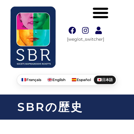
[weglot_switcher]
Français
English
Español
日本語
SBRの歴史