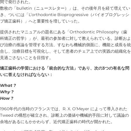
間で発行された。
数枚の「bulletin（ニュースレター）」は、その後年月を経て増えてい
き、ついには「L’orthodontie Bioprogressive（バイオプログレッシ
ブ矯正歯科）」へと重要性を増していった。
提供されたマニュアルの題名にある「Orthodontic Philosophy（歯
科矯正の哲学）」が、最初の参加者に対して教えられている。診断およ
び治療の推論を管理する方法、すなわち機械的側面に、機能と成長を統
合し、治療目標を可視化し、そして患者のチェア上での実践の組織化を
見過ごさないことを目指す。
矯正歯科の学習における「統合的な方法」であり、次の3つの有名な問
いに答えなければならない：
What ?
Why ?
How ?
1960年代の当時のフランスでは、R. X. O’Meyer によって導入された
Tweed の構想が確立され、診断上の価値や機械的手段に対して議論の
余地があるにもかかわらず、近代矯正歯科の時代が開かれた。