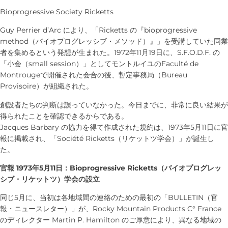
Bioprogressive Society Ricketts
Guy Perrier d’Arc により、「Ricketts の『bioprogressive
method（バイオプログレッシブ・メソッド）』」を受講していた同業
者を集めるという発想が生まれた。1972年11月19日に、S.F.O.D.F. の
「小会（small session）」としてモントルイユのFaculté de
Montrougeで開催された会合の後、暫定事務局（Bureau
Provisoire）が組織された。
創設者たちの判断は誤っていなかった。今日までに、非常に良い結果が
得られたことを確認できるからである。
Jacques Barbary の協力を得て作成された規約は、1973年5月11日に官
報に掲載され、「Société Ricketts（リケットツ学会）」が誕生し
た。
官報 1973年5月11日：Bioprogressive Ricketts（バイオプログレッ
シブ・リケットツ）学会の設立
同じ5月に、当初は各地域間の連絡のための最初の「BULLETIN（官
報・ニュースレター）」が、Rocky Mountain Products C° France
のディレクター Martin P. Hamilton のご厚意により、異なる地域の