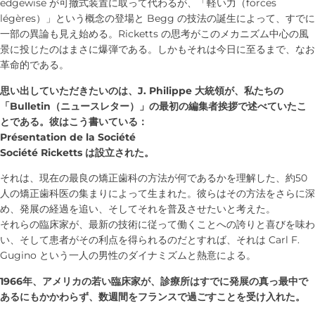
edgewise が可撤式装置に取って代わるが、「軽い力（forces
légères）」という概念の登場と Begg の技法の誕生によって、すでに
一部の異論も見え始める。Ricketts の思考がこのメカニズム中心の風
景に投じたのはまさに爆弾である。しかもそれは今日に至るまで、なお
革命的である。
思い出していただきたいのは、J. Philippe 大統領が、私たちの
「Bulletin（ニュースレター）」の最初の編集者挨拶で述べていたこ
とである。彼はこう書いている：
Présentation de la Société
Société Ricketts は設立された。
それは、現在の最良の矯正歯科の方法が何であるかを理解した、約50
人の矯正歯科医の集まりによって生まれた。彼らはその方法をさらに深
め、発展の経過を追い、そしてそれを普及させたいと考えた。
それらの臨床家が、最新の技術に従って働くことへの誇りと喜びを味わ
い、そして患者がその利点を得られるのだとすれば、それは Carl F.
Gugino という一人の男性のダイナミズムと熱意による。
1966年、アメリカの若い臨床家が、診療所はすでに発展の真っ最中で
あるにもかかわらず、数週間をフランスで過ごすことを受け入れた。