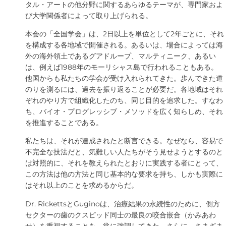
タル・アートの他分野に関するあらゆるテーマが、専門家およ
び大学関係者によって取り上げられる。
本会の「全国学会」は、2日以上を単位として2年ごとに、それ
を構成する各地域で開催される。あるいは、場合によっては海
外の海外領土であるグアドループ、マルティニーク、あるい
は、例えば1988年のモーリシャス島で行われることもある。
他国からも私たちの学会が受け入れられてきた。歩んできた道
のりを測るには、過去を振り返ることが必要だ。各地域はそれ
ぞれのやり方で組織化したのち、同じ目的を追求した。すなわ
ち、バイオ・プログレッシブ・メソッドを広く知らしめ、それ
を推進することである。
私たちは、それが達成されたと断言できる。なぜなら、容易で
不完全な技法だと、気難しい人たちがそう見せようとするのと
は対照的に、それを教えられたとおりに実践する者にとって、
この方法は他の方法と同じ基本的な要求を持ち、しかも実際に
はそれ以上のことを求めるからだ。
Dr. RickettsとGuginoは、治療結果の永続性のために、側方
セクターの歯のクスピッド同士の最良の咬合嵌合（かみあわ
せ）を重視することを、常に強調してきた。さらに、さまざま