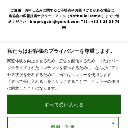
ご連絡・お申し込みに関するご不明点やお困りごとがある場合は、
当協会の広報担当ナタリー・アメル（Nathalie Hamel）までご連
絡ください：bioprogsbr@gmail.com TEL：+33 6 23 08 79
66
住
法的表示
|
GDPR
|
利用規約
私たちはお客様のプライバシーを尊重します。
所
〒
閲覧体験を向上させるため、広告を配信するため、またはパー
75008
ソナライズされたコンテンツを表示するために、ならびにアク
東
セス状況を分析するために、当社はクッキーを使用します。
京
「すべて受け入れる」をクリックすることで、クッキーの使用
都
に同意したことになります。
パ
リ
市
すべて受け入れる
91
Rue
du
Faubourg
個別に設定