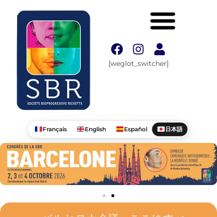
[weglot_switcher]
Français
English
Español
日本語