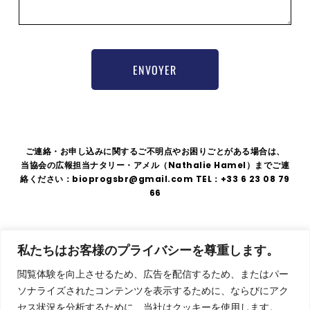
ENVOYER
ご連絡・お申し込みに関するご不明点やお困りごとがある場合は、
当協会の広報担当ナタリー・アメル（Nathalie Hamel）までご連
絡ください：bioprogsbr@gmail.com TEL：+33 6 23 08 79
66
住
法的表示
|
GDPR
|
利用規約
私たちはお客様のプライバシーを尊重します。
所
〒
閲覧体験を向上させるため、広告を配信するため、またはパー
75008
ソナライズされたコンテンツを表示するために、ならびにアク
東
セス状況を分析するために、当社はクッキーを使用します。