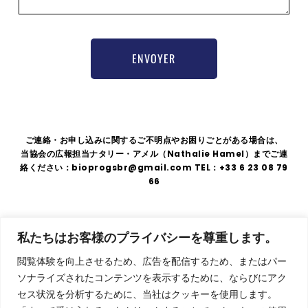
ENVOYER
ご連絡・お申し込みに関するご不明点やお困りごとがある場合は、
当協会の広報担当ナタリー・アメル（Nathalie Hamel）までご連
絡ください：bioprogsbr@gmail.com TEL：+33 6 23 08 79
66
住
法的表示
|
GDPR
|
利用規約
私たちはお客様のプライバシーを尊重します。
所
〒
閲覧体験を向上させるため、広告を配信するため、またはパー
75008
ソナライズされたコンテンツを表示するために、ならびにアク
東
セス状況を分析するために、当社はクッキーを使用します。
京