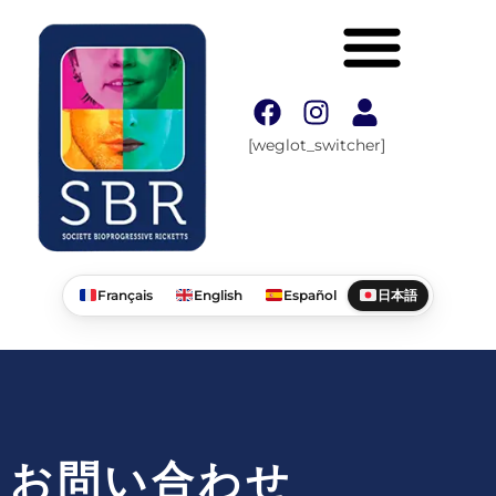
[weglot_switcher]
Français
English
Español
日本語
お問い合わせ