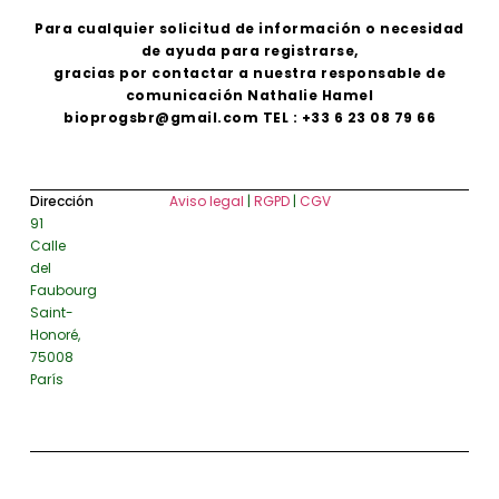
Para cualquier solicitud de información o necesidad
de ayuda para registrarse,
gracias por contactar a nuestra responsable de
comunicación Nathalie Hamel
bioprogsbr@gmail.com TEL : +33 6 23 08 79 66
Dirección
Aviso legal
|
RGPD
|
CGV
91
Calle
del
Faubourg
Saint-
Honoré,
75008
París