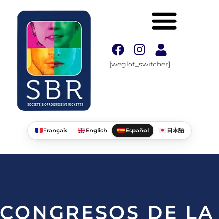
[weglot_switcher]
Français
English
Español
日本語
CONGRESOS DE LA