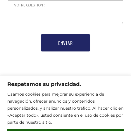
ENVIAR
Para cualquier solicitud de información o necesidad
de ayuda para registrarse,
Respetamos su privacidad.
gracias por contactar a nuestra responsable de
Usamos cookies para mejorar su experiencia de
comunicación Nathalie Hamel
bioprogsbr@gmail.com TEL : +33 6 23 08 79 66
navegación, ofrecer anuncios y contenidos
personalizados, y analizar nuestro tráfico. Al hacer clic en
«Aceptar todo», usted consiente en el uso de cookies por
parte de nuestro sitio.
Dirección
Aviso legal
|
RGPD
|
CGV
91