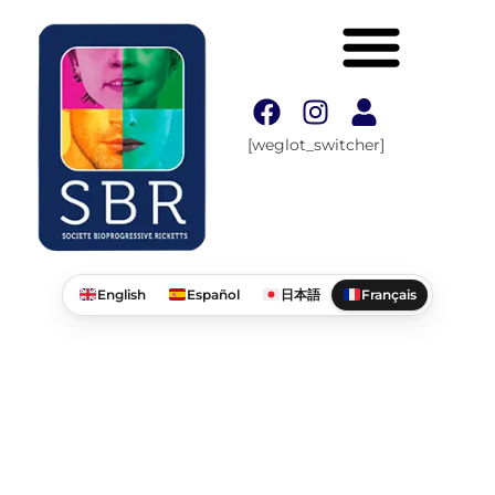
[weglot_switcher]
English
Español
日本語
Français