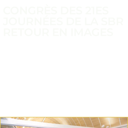
CONGRÈS DES 21ES
JOURNÉES DE LA SBR
RETOUR EN IMAGES
RENNES COUVENT
DES JACOBINS
ORGANISATION :
RÉGION OUEST