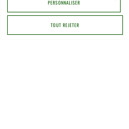
PERSONNALISER
TOUT REJETER
ENVOYER
Pour toute demande d’information ou besoin d’aide
pour vous inscrire,
merci de contacter notre chargée de communication
Nathalie Hamel bioprogsbr@gmail.com TEL : +33 6 23
08 79 66