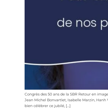
Congrès des 50 ans de la SBR Retour en images 
Jean Michel Bonvartlet, Isabelle Marzin, Hanh V
bien célébrer ce jubilé, […]