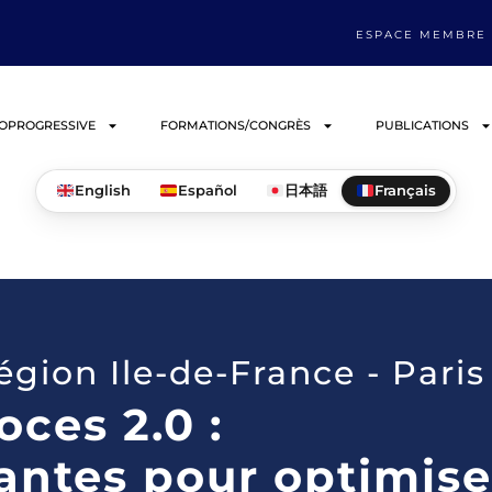
ESPACE MEMBRE
IOPROGRESSIVE
FORMATIONS/CONGRÈS
PUBLICATIONS
English
Español
日本語
Français
gion Ile-de-France - Paris
ces 2.0 :
antes pour optimise