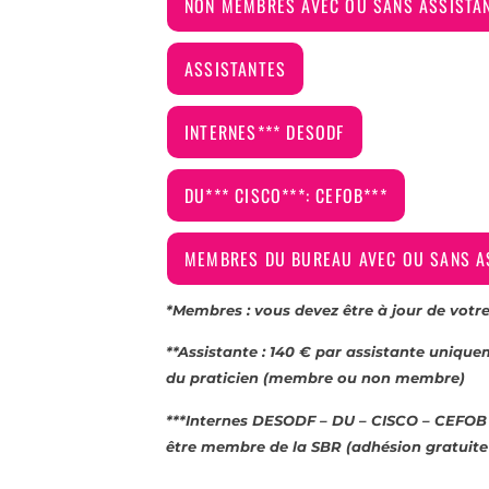
NON MEMBRES AVEC OU SANS ASSISTAN
ASSISTANTES
INTERNES*** DESODF
DU*** CISCO***: CEFOB***
MEMBRES DU BUREAU AVEC OU SANS A
*Membres : vous devez être à jour de votr
**Assistante : 140 € par assistante unique
du praticien (membre ou non membre)
***Internes DESODF – DU – CISCO – CEFOB :
être membre de la SBR (adhésion gratuite