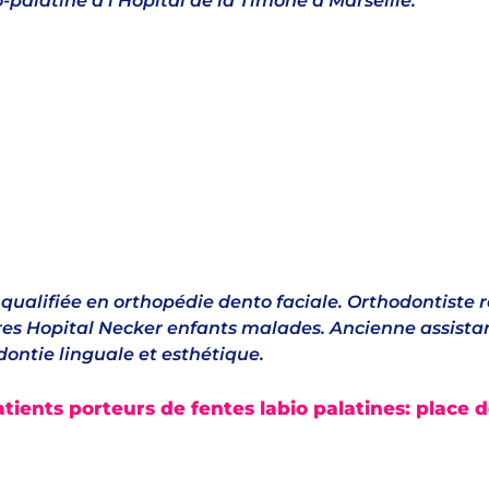
palatine à l’Hôpital de la Timone à Marseille.
 qualifiée en orthopédie dento faciale. Orthodontiste
res Hopital Necker enfants malades. Ancienne assistan
ontie linguale et esthétique.
tients porteurs de fentes labio palatines: place d