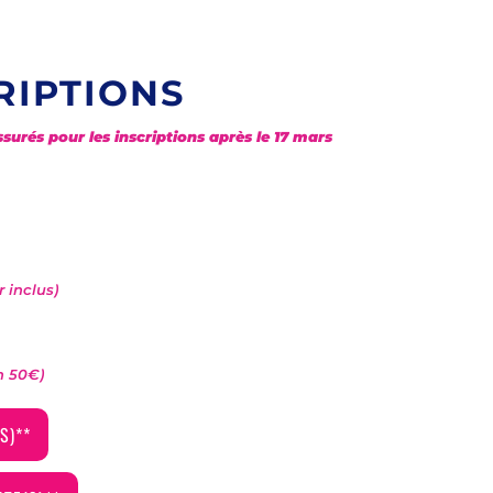
RIPTIONS
urés pour les inscriptions après le 17 mars
 inclus)
n 50€)
S)**