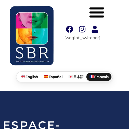
[weglot_switcher]
English
Español
日本語
Français
ESPACE-