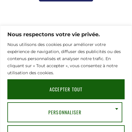
Pour toute demande d’information ou besoin d’aide
pour vous inscrire,
Nous respectons votre vie privée.
merci de contacter notre chargée de communication
Nous utilisons des cookies pour améliorer votre
Nathalie Hamel bioprogsbr@gmail.com TEL : +33 6 23
08 79 66
expérience de navigation, diffuser des publicités ou des
contenus personnalisés et analyser notre trafic. En
cliquant sur « Tout accepter », vous consentez à notre
utilisation des cookies.
Adresse
Mentions légales
|
RGPD
|
CGV
91
Rue
ACCEPTER TOUT
du
Faubourg
Saint-
Honoré,
PERSONNALISER
75008
Paris