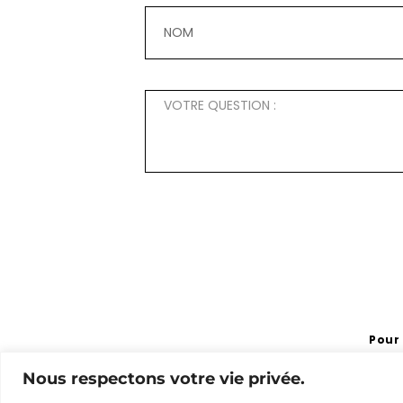
Pour
merci de contacter notre 
Nous respectons votre vie privée.
Adresse
91 Rue du Faubourg Saint-Honoré,