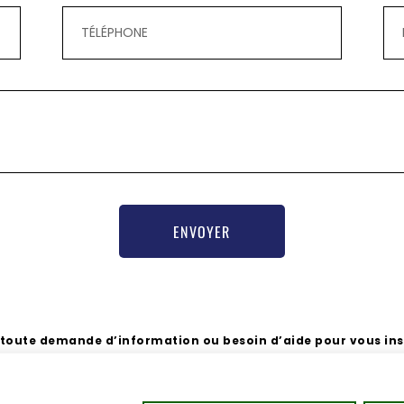
ENVOYER
 toute demande d’information ou besoin d’aide pour vous insc
chargée de communication Nathalie Hamel bioprogsbr@gmail.c
 75008
Mentions légales
|
RGPD
|
CGV