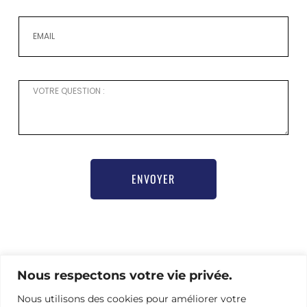
ENVOYER
Pour toute demande d’information ou besoin d’aide
Nous respectons votre vie privée.
pour vous inscrire,
merci de contacter notre chargée de communication
Nous utilisons des cookies pour améliorer votre
Nathalie Hamel bioprogsbr@gmail.com TEL : +33 6 23