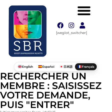
[weglot_switcher]
English
Español
日本語
Français
RECHERCHER UN
MEMBRE : SAISISSEZ
VOTRE DEMANDE,
PUIS "ENTRER"