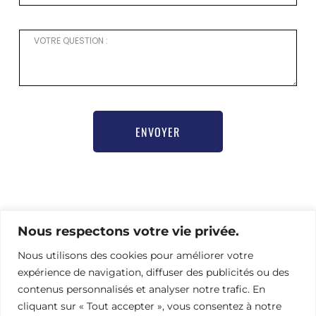
ENVOYER
Pour toute demande d’information ou besoin d’aide
pour vous inscrire,
Nous respectons votre vie privée.
merci de contacter notre chargée de communication
Nous utilisons des cookies pour améliorer votre
Nathalie Hamel bioprogsbr@gmail.com TEL : +33 6 23
08 79 66
expérience de navigation, diffuser des publicités ou des
contenus personnalisés et analyser notre trafic. En
cliquant sur « Tout accepter », vous consentez à notre