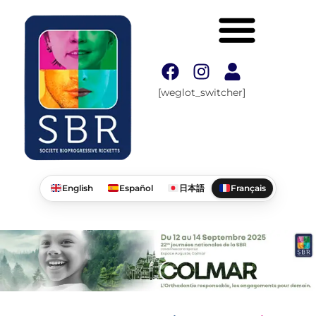
[weglot_switcher]
English
Español
日本語
Français