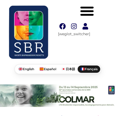
[weglot_switcher]
English
Español
日本語
Français