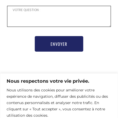
ENVOYER
Pour toute demande d’information ou besoin d’aide
pour vous inscrire,
Nous respectons votre vie privée.
merci de contacter notre chargée de communication
Nous utilisons des cookies pour améliorer votre
Nathalie Hamel bioprogsbr@gmail.com TEL : +33 6 23
08 79 66
expérience de navigation, diffuser des publicités ou des
contenus personnalisés et analyser notre trafic. En
cliquant sur « Tout accepter », vous consentez à notre
utilisation des cookies.
Adresse
Mentions légales
|
RGPD
|
CGV