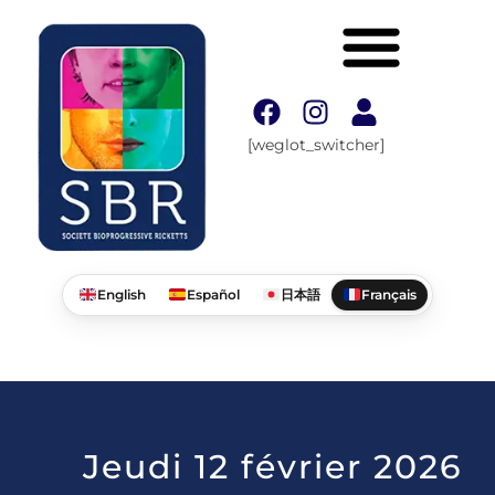
[weglot_switcher]
English
Español
日本語
Français
Jeudi 12 février 2026