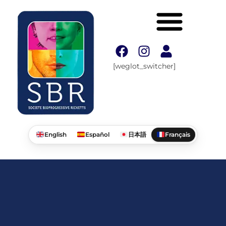
[weglot_switcher]
English
Español
日本語
Français