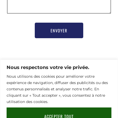
ENVOYER
Pour toute demande d’information ou besoin d’aide
Nous respectons votre vie privée.
pour vous inscrire,
merci de contacter notre chargée de communication
Nous utilisons des cookies pour améliorer votre
Nathalie Hamel bioprogsbr@gmail.com TEL : +33 6 23
expérience de navigation, diffuser des publicités ou des
08 79 66
contenus personnalisés et analyser notre trafic. En
cliquant sur « Tout accepter », vous consentez à notre
utilisation des cookies.
Adresse
Mentions légales
|
RGPD
|
CGV
91
Rue
ACCEPTER TOUT