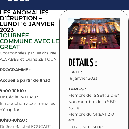
LES ANOMALIES
D’ÉRUPTION –
LUNDI 16 JANVIER
2023
JOURNÉE
COMMUNE AVEC LE
GREAT
Coordonnées par les drs Yaël
ALCABES et Diane ZEITOUN
DETAILS :
PROGRAMME :
DATE :
16 janvier 2023
Accueil à partir de 8h30
TARIFS :
9h00-10h10 :
Membre de la SBR 210 €*
Dr Cécile VALERO :
Non membre de la SBR
Introduction aux anomalies
350 €
d’éruption
Membre du GREAT 210
10h10-10h50 :
€**
Dr Jean-Michel FOUCART :
DU / CISCO 50 €*