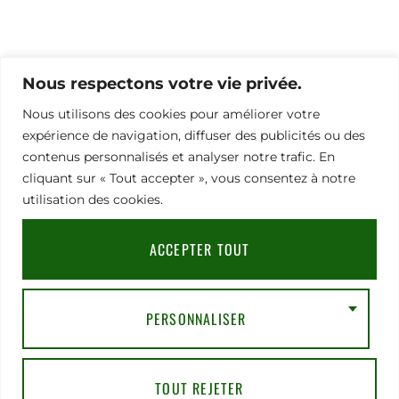
Pour toute demande d’information ou besoin d’aide
pour vous inscrire,
Nous respectons votre vie privée.
merci de contacter notre chargée de communication
Nous utilisons des cookies pour améliorer votre
Nathalie Hamel bioprogsbr@gmail.com TEL : +33 6 23
08 79 66
expérience de navigation, diffuser des publicités ou des
contenus personnalisés et analyser notre trafic. En
cliquant sur « Tout accepter », vous consentez à notre
utilisation des cookies.
Adresse
Mentions légales
|
RGPD
|
CGV
91
Rue
ACCEPTER TOUT
du
Faubourg
Saint-
Honoré,
PERSONNALISER
75008
Paris
TOUT REJETER