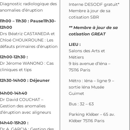
Diagnostic radiologique des
Interne DESODF gratuit*
anomalies d’éruption
Membre à jour de sa
cotisation SBR
11h00 – 11h30 : Pause
11h30-
12h00
** Membre à jour de sa
Drs Béatriz CASTANEDA et
cotisation GREAT
Chloé CHOUKROUNE : Les
LIEU :
défauts primaires d’éruption
Salons des Arts et
12h00-12h30 :
Métiers
Dr Jérome WANONO : Cas
9 bis avenue d’Iéna –
cliniques et tips
75116 Paris
12h30-14h00 : Déjeuner
Métro : Iéna – ligne 9 –
sortie Iéna Musée
14h00-14h40
Guimet
Dr David COUCHAT –
Bus : 32 – 63
Gestion des anomalies
d’éruption avec aligneurs
Parking Kléber – 65 av.
Kléber 75116 Paris
14h40-15h20 :
Dr A. GARCIA : Gestion des