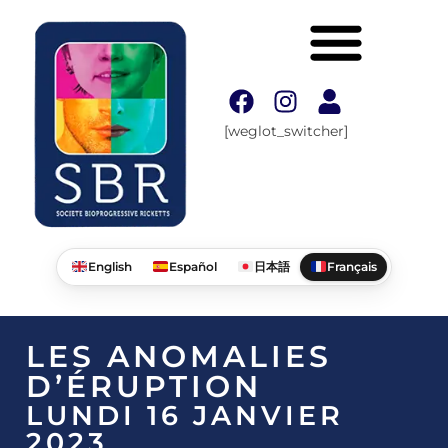
[weglot_switcher]
English
Español
日本語
Français
LES ANOMALIES
D’ÉRUPTION
LUNDI 16 JANVIER
2023