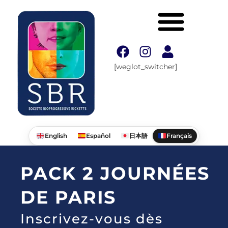
[weglot_switcher]
English
Español
日本語
Français
PACK 2 JOURNÉES
DE PARIS
Inscrivez-vous dès