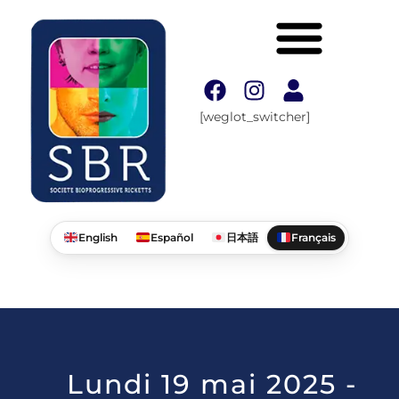
[weglot_switcher]
English
Español
日本語
Français
Lundi 19 mai 2025 -