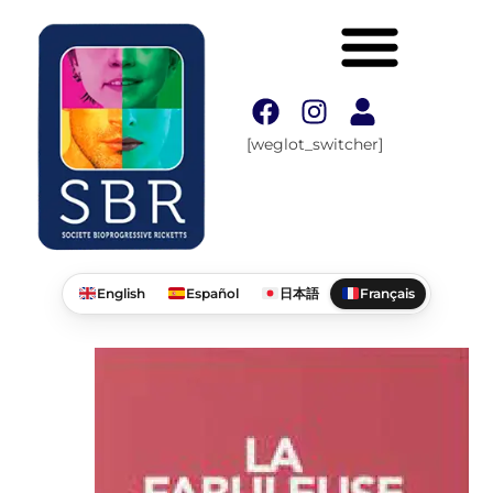
[weglot_switcher]
English
Español
日本語
Français