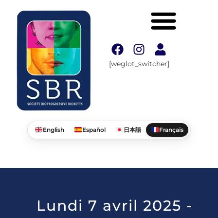
[weglot_switcher]
English
Español
日本語
Français
Lundi 7 avril 2025 -