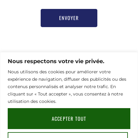
ENVOYER
Pour toute demande d’information ou besoin d’aide
pour vous inscrire,
Nous respectons votre vie privée.
merci de contacter notre chargée de communication
Nous utilisons des cookies pour améliorer votre
Nathalie Hamel bioprogsbr@gmail.com TEL : +33 6 23
08 79 66
expérience de navigation, diffuser des publicités ou des
contenus personnalisés et analyser notre trafic. En
cliquant sur « Tout accepter », vous consentez à notre
utilisation des cookies.
Adresse
Mentions légales
|
RGPD
|
CGV
91
Rue
ACCEPTER TOUT
du
Faubourg
Saint-