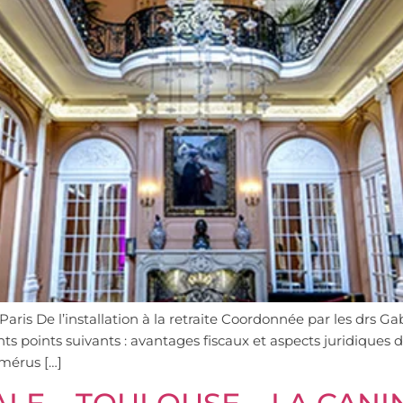
Paris De l’installation à la retraite Coordonnée par les drs 
fférents points suivants : avantages fiscaux et aspects juridiq
umérus […]