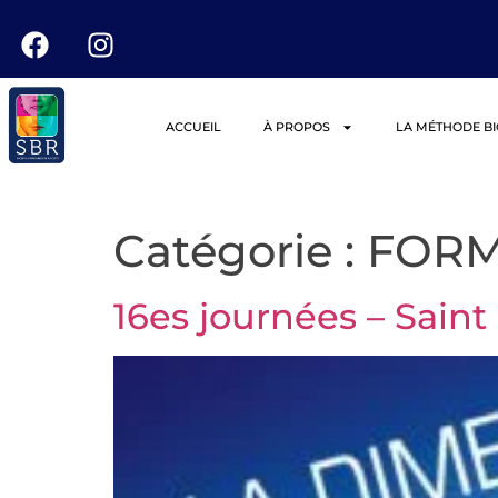
ACCUEIL
À PROPOS
LA MÉTHODE B
Catégorie :
FORM
16es journées – Saint