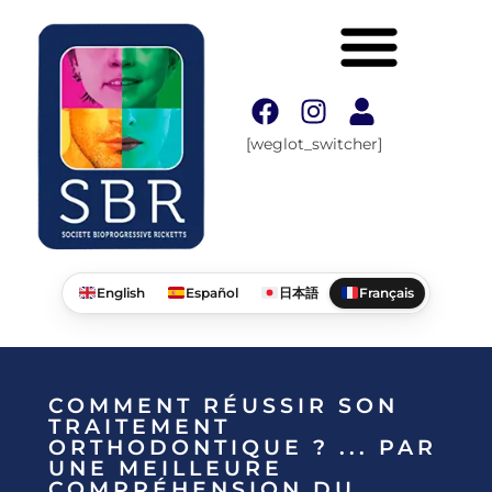
[weglot_switcher]
English
Español
日本語
Français
COMMENT RÉUSSIR SON
TRAITEMENT
ORTHODONTIQUE ? ... PAR
UNE MEILLEURE
COMPRÉHENSION DU