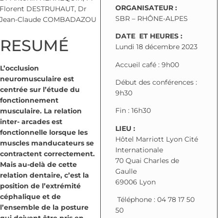
ORGANISATEUR :
Florent DESTRUHAUT, Dr
SBR – RHÔNE-ALPES
Jean-Claude COMBADAZOU
DATE ET HEURES :
RESUMÉ
Lundi 18 décembre 2023
Accueil café : 9h00
L’occlusion
neuromusculaire est
Début des conférences :
centrée sur l’étude du
9h30
fonctionnement
Fin : 16h30
musculaire. La relation
inter- arcades est
LIEU :
fonctionnelle lorsque les
Hôtel Marriott Lyon Cité
muscles manducateurs se
Internationale
contractent correctement.
70 Quai Charles de
Mais au-delà de cette
Gaulle
relation dentaire, c’est la
69006 Lyon
position de l’extrémité
céphalique et de
Téléphone
:
04 78 17 50
l’ensemble de la posture
50
qui doivent être pris en