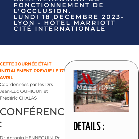
FONCTIONNEMENT DE
L’OCCLUSION.
LUNDI 18 DECEMBRE 2023-
LYON - HÔTEL MARRIOTT
CITÉ INTERNATIONALE
CETTE JOURNÉE ÉTAIT
INITIALEMENT PREVUE LE 17
AVRIL
Coordonnées par les Drs
Jean-Luc OUHIOUN et
Frédéric CHALAS
CONFÉRENCIERS
:
DETAILS :
Dr Antonin HENNEQUIN, Pr