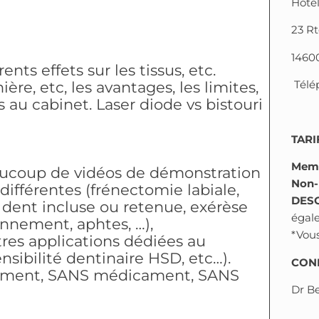
Hôtel
23 Rt
1460
rents effets sur les tissus, etc.
Télé
re, etc, les avantages, les limites,
ns au cabinet. Laser diode vs bistouri
TARI
Mem
aucoup de vidéos de démonstration
Non
différentes (frénectomie labiale,
DES
dent incluse ou retenue, exérèse
égal
onnement, aphtes, …),
*Vous
tres applications dédiées au
nsibilité dentinaire HSD, etc…).
CONF
nement, SANS médicament, SANS
Dr B