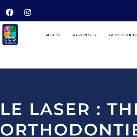
ACCUEIL
À PROPOS
LA MÉTHODE B
LE LASER : T
ORTHODONTI