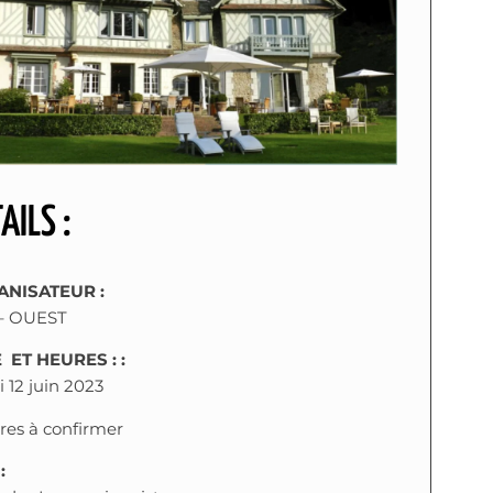
AILS :
NISATEUR :
– OUEST
 ET HEURES : :
 12 juin 2023
res à confirmer
: