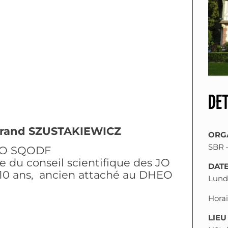
DET
trand SZUSTAKIEWICZ
ORGA
SBR 
O SQODF
du conseil scientifique des JO
DATE
10 ans, ancien attaché au DHEO
Lundi
Horai
LIEU 