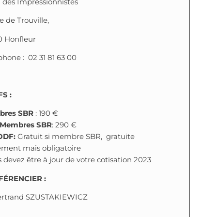
 des Impressionnistes
e de Trouville,
0 Honfleur
phone
: 02 31 81 63 00
FS :
bres SBR
: 190 €
-Membres SBR
: 290 €
ODF:
Gratuit si membre SBR, gratuite
ement mais obligatoire
 devez être à jour de votre cotisation 2023
ÉRENCIER :
ertrand SZUSTAKIEWICZ