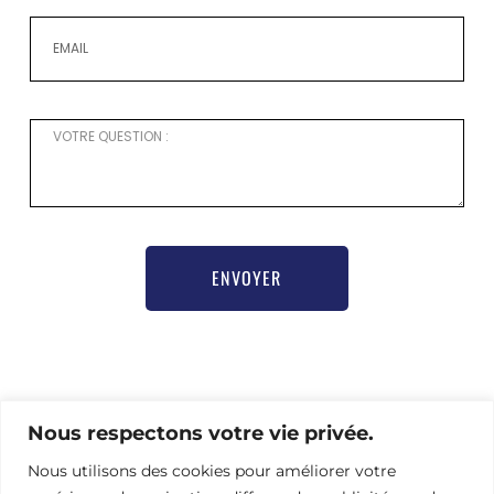
ENVOYER
Pour toute demande d’information ou besoin d’aide
Nous respectons votre vie privée.
pour vous inscrire,
merci de contacter notre chargée de communication
Nous utilisons des cookies pour améliorer votre
Nathalie Hamel bioprogsbr@gmail.com TEL : +33 6 23