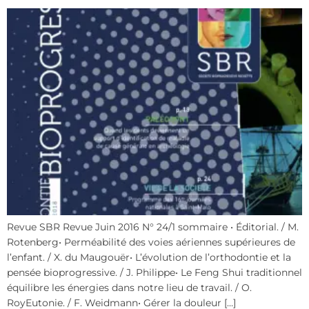
Revue SBR Revue Juin 2016 N° 24/1 sommaire • Éditorial. / M.
Rotenberg• Perméabilité des voies aériennes supérieures de
l’enfant. / X. du Maugouër• L’évolution de l’orthodontie et la
pensée bioprogressive. / J. Philippe• Le Feng Shui traditionnel
équilibre les énergies dans notre lieu de travail. / O.
RoyEutonie. / F. Weidmann• Gérer la douleur […]