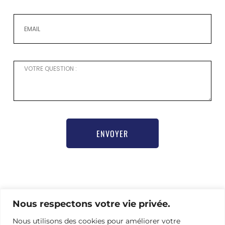
ENVOYER
Pour toute demande d’information ou besoin d’aide
Nous respectons votre vie privée.
pour vous inscrire,
merci de contacter notre chargée de communication
Nous utilisons des cookies pour améliorer votre
Nathalie Hamel bioprogsbr@gmail.com TEL : +33 6 23